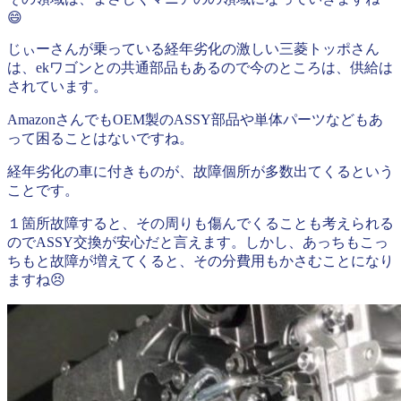
😄
じぃーさんが乗っている経年劣化の激しい三菱トッポさん
は、ekワゴンとの共通部品もあるので今のところは、供給は
されています。
AmazonさんでもOEM製のASSY部品や単体パーツなどもあ
って困ることはないですね。
経年劣化の車に付きものが、故障個所が多数出てくるという
ことです。
１箇所故障すると、その周りも傷んでくることも考えられる
のでASSY交換が安心だと言えます。しかし、あっちもこっ
ちもと故障が増えてくると、その分費用もかさむことになり
ますね😣