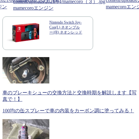
３）.jpg
content/uploads/2021/04/mamecoro
ds/2021/04/mamecoro（３）.jpg
content/uploa
mamecoroエンジン
ンジン
mamecoroエ
Nintendo Switch Joy-
Con(L) ネオンブル
ー/(R) ネオンレッド
車のブレーキシューの交換方法と交換時期を解説します【写
真で！】
100均の缶スプレーで車の内装をカーボン調に塗ってみる！