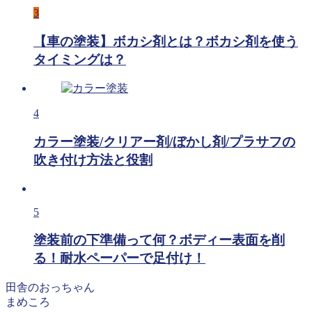
3
【車の塗装】ボカシ剤とは？ボカシ剤を使う
タイミングは？
4
カラー塗装/クリアー剤/ぼかし剤/プラサフの
吹き付け方法と役割
5
塗装前の下準備って何？ボディー表面を削
る！耐水ペーパーで足付け！
田舎のおっちゃん
まめころ