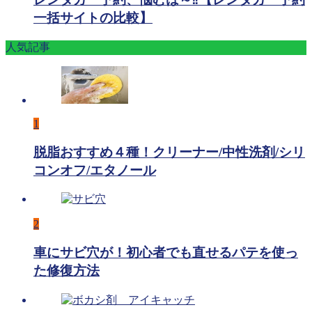
一括サイトの比較】
人気記事
1
脱脂おすすめ４種！クリーナー/中性洗剤/シリ
コンオフ/エタノール
2
車にサビ穴が！初心者でも直せるパテを使っ
た修復方法