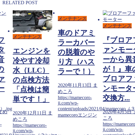
RELATED POST
メンテナンス
メンテナンス
車のドアミ
メンテナンス
『ブロアフ
ラーカバー
ァンモータ
を
エンジン
の脱着のや
ーから異音
却
冷やす冷
り方（ハス
が！』車の
）
水（LL
ラーで！）
ブロアファ
法
の点検方
2020年11月13日
ま
ンモーター
簡
「点検は
めころ
交換方...
https://mamecoro-
」
単です！
ji.com/wp-
content/uploads/2021/04/mamecoro（３）.jpg
2020年4月5日
まめ
1日
ま
2020年12月1
mamecoroエンジン
ころ
めころ
https://mamecoro-
o-
https://mamecor
ji.com/wp-
ji.com/wp-