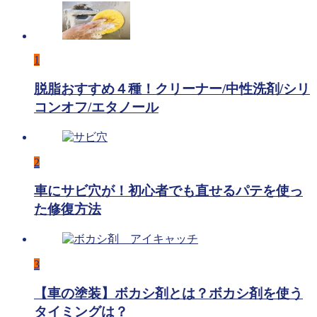
1
脱脂おすすめ４種！クリーナー/中性洗剤/シリ
コンオフ/エタノール
2
車にサビ穴が！初心者でも直せるパテを使っ
た修復方法
3
【車の塗装】ボカシ剤とは？ボカシ剤を使う
タイミングは？