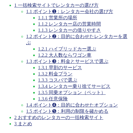
1
一括検索サイトでレンタカーの選び方
1.1
ポイント➊：レンタカー会社の選び方
1.1.1
営業所の場所
1.1.2
レンタカー店の営業時間
1.1.3
レンタカーの借りやすさ
1.2
ポイント➋：目的に合わせたレンタカーを選
ぶ
1.2.1
ハイブリッドカー選ぶ
1.2.2
大人数ならワゴン車
1.3
ポイント➌：料金とサービスで選ぶ
1.3.1
早割のサービス
1.3.2
料金プラン
1.3.3
コスパで選ぶ
1.3.4
レンタカー乗り捨てサービス
1.3.5
同乗オプション（ペット）
1.3.6
任意保険
1.4
ポイント➍：目的に合わせたオプション
1.5
ポイント➎：利用の制限を確かめる
2
おすすめのレンタカーの一括検索サイト
3
まとめ