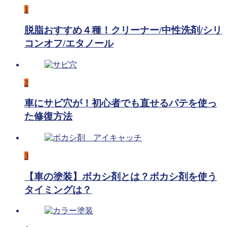
1
脱脂おすすめ４種！クリーナー/中性洗剤/シリ
コンオフ/エタノール
2
車にサビ穴が！初心者でも直せるパテを使っ
た修復方法
3
【車の塗装】ボカシ剤とは？ボカシ剤を使う
タイミングは？