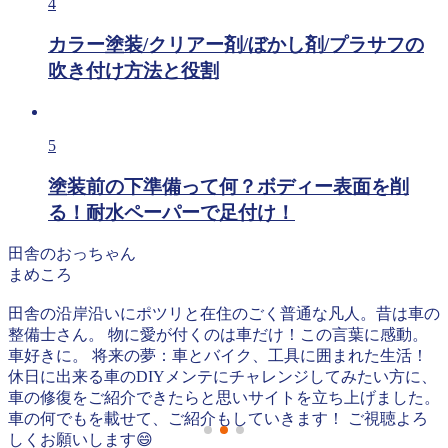
4
カラー塗装/クリアー剤/ぼかし剤/プラサフの
吹き付け方法と役割
5
塗装前の下準備って何？ボディー表面を削
る！耐水ペーパーで足付け！
田舎のおっちゃん
まめころ
田舎の沿岸沿いにポツリと在住のごく普通な凡人。昔は車の
整備士さん。 物に愛が付くのは車だけ！この言葉に感動。
車好きに。 将来の夢：車とバイク、工具に囲まれた生活！
休日に出来る車のDIYメンテにチャレンジしてみたい方に、
車の修復をご紹介できたらと思いサイトを立ち上げました。
車の何でもを載せて、ご紹介もしていきます！ ご視聴よろ
しくお願いします😄