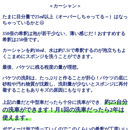
＜カーシャン＞
たまに目分量で25㎖以上（オーバーしちゃってる～）はなっ
ちゃっているかと
😄
350倍の希釈は泡が若干少ない、薄い感じだ！おすすめする
希釈は250倍です。
カーシャンを約30㎖、水は約7.5ℓで希釈するのが泡立ちもよ
くこまめにスポンジを洗うことができます。
最後、バケツに残る程度の量が理想。
バケツの洗剤は、たっぷりと作ることが肝心！バケツの底に
砂粒や汚れ物質が沈殿し、洗剤量が少ないとスポンジに再付
着することもありキズの原因にもなります。
約25台分
上記の量だと中型車だったら十分に洗車ができ
、
の洗車ができます！月1回の洗車だったら2年は
使えます。
ボディーは泡で洗っていくのでこのくらいの希釈が丁度いい