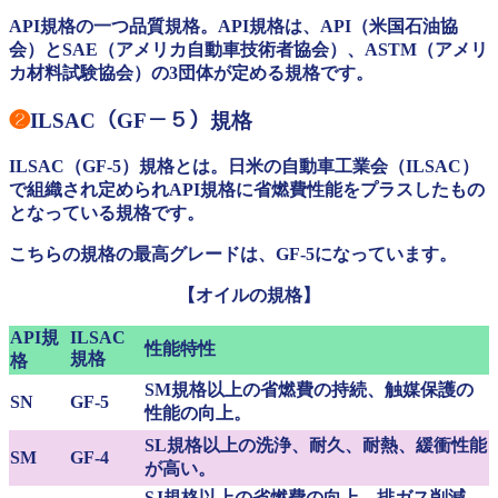
API規格の一つ品質規格。API規格は、API（米国石油協
会）とSAE（アメリカ自動車技術者協会）、ASTM（アメリ
カ材料試験協会）の3団体が定める規格です。
❷
ILSAC（GF－５）規格
ILSAC（GF-5）規格とは。日米の自動車工業会（ILSAC）
で組織され定められAPI規格に省燃費性能をプラスしたもの
となっている規格です。
こちらの規格の最高グレードは、GF-5になっています。
【オイルの規格】
API規
ILSAC
性能特性
規格
格
SM規格以上の省燃費の持続、触媒保護の
SN
GF-5
性能の向上。
SL規格以上の洗浄、耐久、耐熱、緩衝性能
SM
GF-4
が高い。
SJ規格以上の省燃費の向上、排ガス削減。