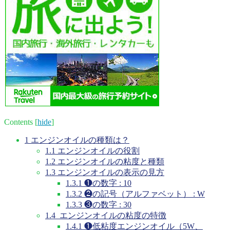
Contents
[
hide
]
1
エンジンオイルの種類は？
1.1
エンジンオイルの役割
1.2
エンジンオイルの粘度と種類
1.3
エンジンオイルの表示の見方
1.3.1
❶の数字 : 10
1.3.2
❷の記号（アルファベット） : W
1.3.3
❸の数字 : 30
1.4
エンジンオイルの粘度の特徴
1.4.1
❶低粘度エンジンオイル（5W、