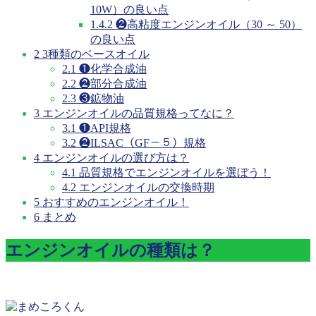
10W）の良い点
1.4.2
❷高粘度エンジンオイル（30 ～ 50）
の良い点
2
3種類のベースオイル
2.1
❶化学合成油
2.2
❷部分合成油
2.3
❸鉱物油
3
エンジンオイルの品質規格ってなに？
3.1
❶API規格
3.2
❷ILSAC（GF－５）規格
4
エンジンオイルの選び方は？
4.1
品質規格でエンジンオイルを選ぼう！
4.2
エンジンオイルの交換時期
5
おすすめのエンジンオイル！
6
まとめ
エンジンオイルの種類は？