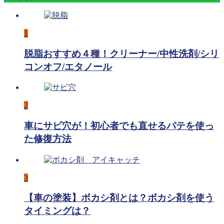
1
脱脂おすすめ４種！クリーナー/中性洗剤/シリ
コンオフ/エタノール
2
車にサビ穴が！初心者でも直せるパテを使っ
た修復方法
3
【車の塗装】ボカシ剤とは？ボカシ剤を使う
タイミングは？