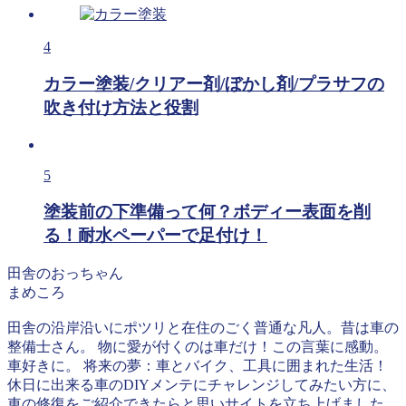
4
カラー塗装/クリアー剤/ぼかし剤/プラサフの
吹き付け方法と役割
5
塗装前の下準備って何？ボディー表面を削
る！耐水ペーパーで足付け！
田舎のおっちゃん
まめころ
田舎の沿岸沿いにポツリと在住のごく普通な凡人。昔は車の
整備士さん。 物に愛が付くのは車だけ！この言葉に感動。
車好きに。 将来の夢：車とバイク、工具に囲まれた生活！
休日に出来る車のDIYメンテにチャレンジしてみたい方に、
車の修復をご紹介できたらと思いサイトを立ち上げました。