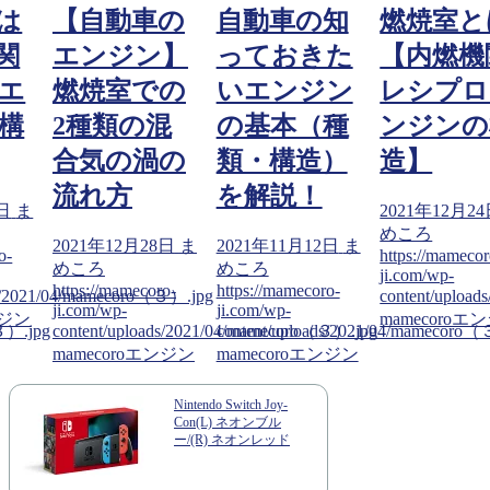
の
自動車の知
燃焼室とは
【自動車
】
っておきた
【内燃機関
エンジン
の
いエンジン
レシプロエ
燃焼室で
混
の基本（種
ンジンの構
2種類の
の
類・構造）
造】
合気の渦
を解説！
流れ方
2021年12月24日
ま
めころ
8日
ま
2021年11月12日
ま
2021年12月2
https://mamecoro-
めころ
めころ
ji.com/wp-
o-
https://mamecoro-
https://mamecor
３）.jpg
content/uploads/2021/04/mamecoro
ji.com/wp-
ji.com/wp-
mamecoroエンジン
ds/2021/04/mamecoro（３）.jpg
content/uploads/2021/04/mamecoro（３）.jpg
content/uploa
ンジン
mamecoroエンジン
mamecoroエ
Nintendo Switch Joy-
Con(L) ネオンブル
ー/(R) ネオンレッド