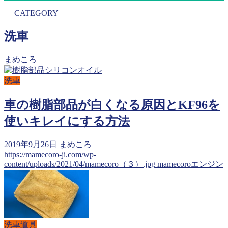
― CATEGORY ―
洗車
まめころ
洗車
車の樹脂部品が白くなる原因とKF96を
使いキレイにする方法
2019年9月26日
まめころ
https://mamecoro-ji.com/wp-
content/uploads/2021/04/mamecoro（３）.jpg
mamecoroエンジン
洗車道具