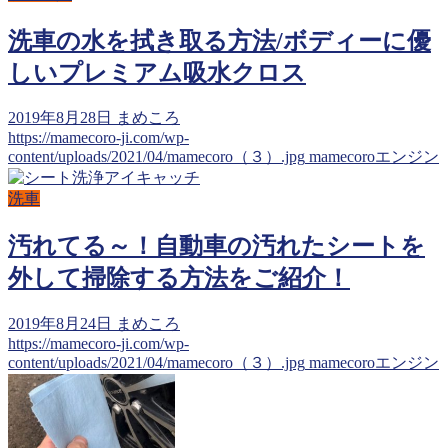
洗車の水を拭き取る方法/ボディーに優
しいプレミアム吸水クロス
2019年8月28日
まめころ
https://mamecoro-ji.com/wp-
content/uploads/2021/04/mamecoro（３）.jpg
mamecoroエンジン
洗車
汚れてる～！自動車の汚れたシートを
外して掃除する方法をご紹介！
2019年8月24日
まめころ
https://mamecoro-ji.com/wp-
content/uploads/2021/04/mamecoro（３）.jpg
mamecoroエンジン