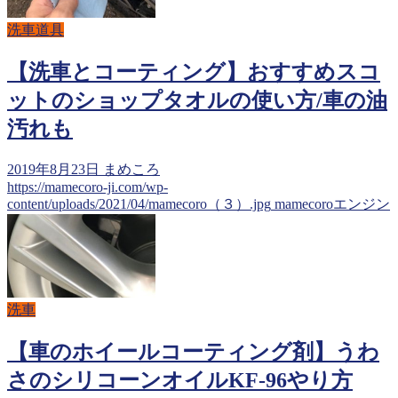
洗車道具
【洗車とコーティング】おすすめスコ
ットのショップタオルの使い方/車の油
汚れも
2019年8月23日
まめころ
https://mamecoro-ji.com/wp-
content/uploads/2021/04/mamecoro（３）.jpg
mamecoroエンジン
洗車
【車のホイールコーティング剤】うわ
さのシリコーンオイルKF-96やり方